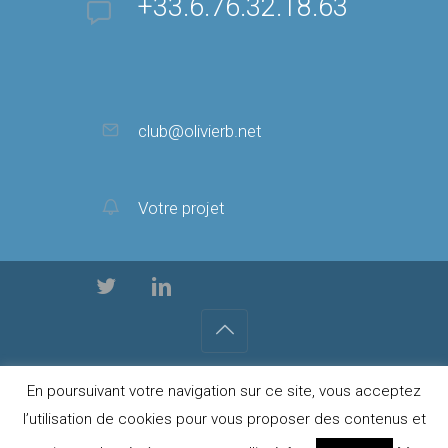
+33.6.76.32.18.63
club@olivierb.net
Votre projet
© 2022 - Innovation Digitale -Tous Droits Réservés -
En poursuivant votre navigation sur ce site, vous acceptez
MENTIONS LÉGALES
l’utilisation de cookies pour vous proposer des contenus et
Olivier Bensoussan - Consultant Webmarketing