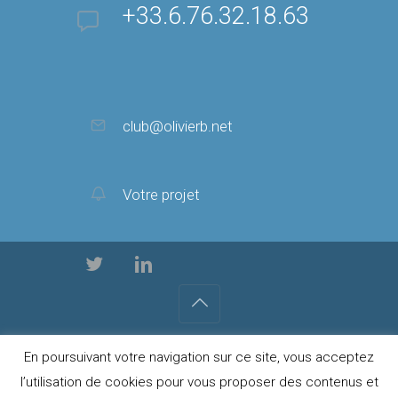
+33.6.76.32.18.63
club@olivierb.net
Votre projet
© 2022 - Innovation Digitale -Tous Droits Réservés -
En poursuivant votre navigation sur ce site, vous acceptez
MENTIONS LÉGALES
l’utilisation de cookies pour vous proposer des contenus et
Olivier Bensoussan - Consultant Webmarketing